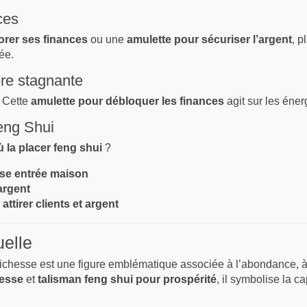
ces
orer ses finances
ou une
amulette pour sécuriser l’argent
, p
ée.
ère stagnante
? Cette
amulette pour débloquer les finances
agit sur les éne
eng Shui
 la placer feng shui
?
sse entrée maison
argent
attirer clients et argent
uelle
ichesse est une figure emblématique associée à l’abondance, à la
hesse
et
talisman feng shui pour prospérité
, il symbolise la ca