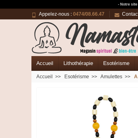
- Notre sit
Appelez-nous :
0474/08.66.47
Contac
Accueil
Lithothérapie
Esotérisme
Accueil
Esotérisme
Amulettes
A