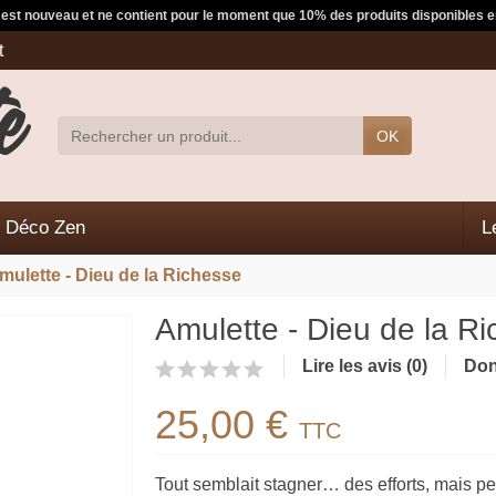
e est nouveau et ne contient pour le moment que 10% des produits disponibles e
t
OK
Déco Zen
L
mulette - Dieu de la Richesse
Amulette - Dieu de la R
Lire les avis (0)
Don
25,00 €
TTC
Tout semblait stagner… des efforts, mais p