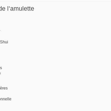
de l’amulette
r
 Shui
es
e
ières
onnelle