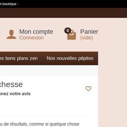
n boutique -
Mon compte
Panier
0
Connexion
(vide)
es bons plans zen
Nos nouvelles pépites
ichesse
favorite_border
nez votre avis
eu de résultats, comme si quelque chose