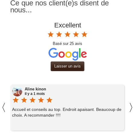
Ce que nos client(e)s disent de
nous...
Excellent
star
star
star
star
star
Basé sur
25
avis
Laisser un avis
Aline kinon
il y a 1 mois
star
star
star
star
star
st
〈
er
Accueil et conseils au top. Endroit apaisant. Beaucoup de
E
choix. A recommander !!!!
l