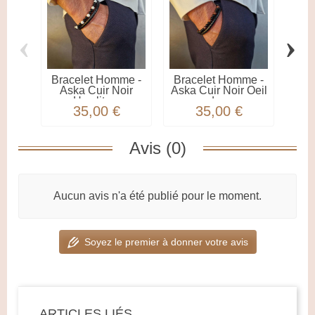
‹
›
Bracelet Homme -
Bracelet Homme -
Bra
Aska Cuir Noir
Aska Cuir Noir Oeil
Ask
Howlite...
de...
35,00 €
35,00 €
Avis (0)
Aucun avis n'a été publié pour le moment.
Soyez le premier à donner votre avis
ARTICLES LIÉS