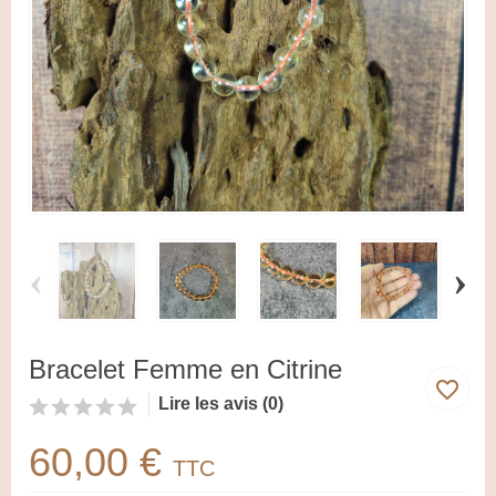
‹
›
Bracelet Femme en Citrine
favorite_border
Lire les avis (0)
60,00 €
TTC