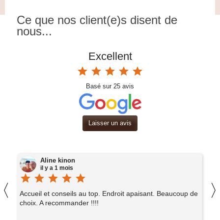
Ce que nos client(e)s disent de
nous...
Excellent
star
star
star
star
star
Basé sur
25
avis
Laisser un avis
Aline kinon
il y a 1 mois
star
star
star
star
star
st
〈
er
Accueil et conseils au top. Endroit apaisant. Beaucoup de
E
choix. A recommander !!!!
l