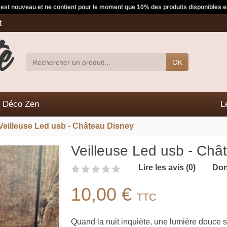
e est nouveau et ne contient pour le moment que 10% des produits disponibles e
t
OK
Déco Zen
L
Veilleuse Led usb - Château Disney
Veilleuse Led usb - Châ
Lire les avis (0)
Don
10,00 €
TTC
Quand la nuit inquiète, une lumière douce suf