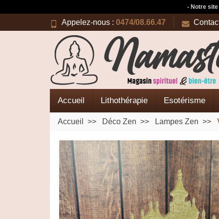
- Notre sit
Appelez-nous :
0474/08.66.47
Contac
Accueil
Lithothérapie
Esotérisme
Accueil
Déco Zen
Lampes Zen