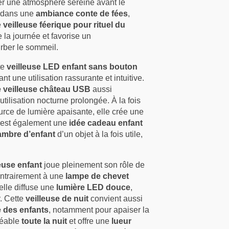
rer une atmosphère sereine avant le
t dans une
ambiance conte de fées
,
e
veilleuse féerique pour rituel du
e la journée et favorise un
urber le sommeil.
te
veilleuse LED enfant sans bouton
t une utilisation rassurante et intuitive.
 veilleuse château USB
aussi
tilisation nocturne prolongée. À la fois
urce de lumière apaisante, elle crée une
C’est également une
idée cadeau enfant
mbre d’enfant
d’un objet à la fois utile,
leuse enfant
joue pleinement son rôle de
ontrairement à une
lampe de chevet
elle diffuse une
lumière LED douce
,
. Cette
veilleuse de nuit
convient aussi
 des enfants
, notamment pour apaiser la
gréable
toute la nuit
et offre une
lueur