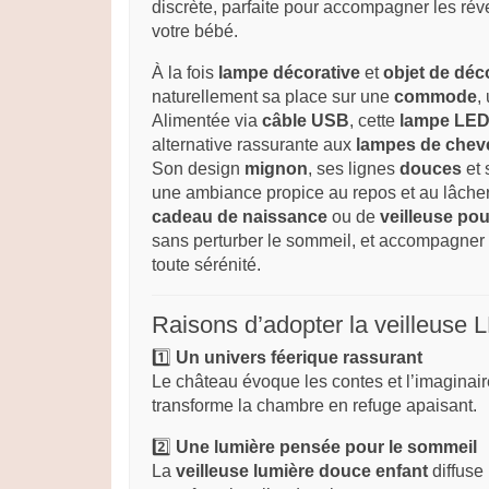
discrète, parfaite pour accompagner les rév
votre bébé.
À la fois
lampe décorative
et
objet de déc
naturellement sa place sur une
commode
,
Alimentée via
câble USB
, cette
lampe LED
alternative rassurante aux
lampes de chev
Son design
mignon
, ses lignes
douces
et
une ambiance propice au repos et au lâcher
cadeau de naissance
ou de
veilleuse po
sans perturber le sommeil, et accompagner l
toute sérénité.
Raisons d’adopter la veilleuse
1️⃣
Un univers féerique rassurant
Le château évoque les contes et l’imaginaire
transforme la chambre en refuge apaisant.
2️⃣
Une lumière pensée pour le sommeil
La
veilleuse lumière douce enfant
diffuse 