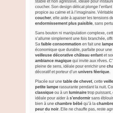
stable et non agressive, idéale pour instau
coucher. Son design délicat plonge l’enfan
propice au calme et à l’imaginaire. Véritabl
coucher
, elle aide à apaiser les tensions d
endormissement plus paisible
, sans pert
Sans bouton ni manipulation complexe, cet
s’allume simplement une fois branchée, offran
Sa
faible consommation
en fait une
lampe
économique que durable, parfaite pour une u
veilleuse décorative château enfant
et so
ambiance magique
qui invite aux rêves. 
pleine de sens, idéale pour enrichir une
cha
décoratif et porteur d’un
univers féerique
.
Placée sur une
table de chevet
, cette
veil
petite lampe
rassurante pendant la nuit. C
classique
ou à un
luminaire
trop puissant, 
idéale pour aider à
s’endormir
sans éblouir
bien à une
chambre bébé
qu’à la
chambre
peur du noir
. Elle ne chauffe pas, reste a