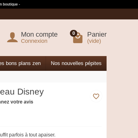
n boutique -
Mon compte
Panier
0
Connexion
(vide)
es bons plans zen
Nos nouvelles pépites
teau Disney
favorite_border
nez votre avis
fit parfois à tout apaiser.