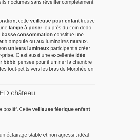
eils nocturnes sans réveiller complètement
oration
, cette
veilleuse pour enfant
trouve
 une
lampe à poser
, ou près du coin dodo.
 basse consommation
constitue une
et
à ampoule ou aux luminaires muraux.
 son
univers lumineux
participent à créer
-prise. C’est aussi une excellente
idée
ur bébé
, pensée pour illuminer la chambre
es tout-petits vers les bras de Morphée en
 LED château
 positif. Cette
veilleuse féerique enfant
un éclairage stable et non agressif, idéal