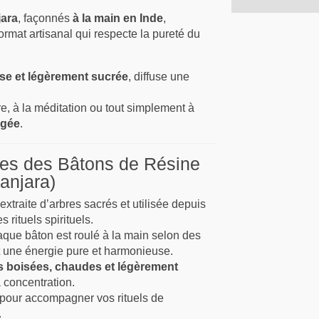
jara
, façonnés
à la main en Inde
,
rmat artisanal qui respecte la pureté du
se et légèrement sucrée
, diffuse une
ère, à la méditation ou tout simplement à
rgée
.
ges des Bâtons de Résine
Banjara)
extraite d’arbres sacrés et utilisée depuis
 rituels spirituels.
que bâton est roulé à la main selon des
t une énergie pure et harmonieuse.
s boisées, chaudes et légèrement
a concentration.
 pour accompagner vos rituels de
.