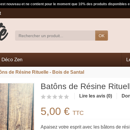
e est nouveau et ne contient pour le moment que 10% des produits disponibles e
t
OK
Déco Zen
L
ôns de Résine Rituelle - Bois de Santal
Batôns de Résine Rituell
Lire les avis (0)
Don
5,00 €
TTC
Apaisez votre esprit avec les bâtons de rés