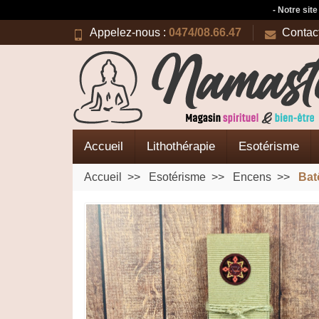
- Notre sit
Appelez-nous :
0474/08.66.47
Contac
Accueil
Lithothérapie
Esotérisme
Accueil
Esotérisme
Encens
Bat