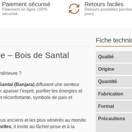
Paiement sécurisé
Retours faciles
Paiement en ligne 100%
Retours possibles penda
sécurisé
jours
Fiche techni
le – Bois de Santal
Qualité
Origine
ntérieure ?
Quantité
Santal (Banjara)
diffusent une senteur
apaiser l’esprit, purifier les énergies et
Fabrication
t réconfortante, symbole de paix et
Format
Précautions
lus anciens et les plus vénérés au monde.
uelles
, il invite au lâcher-prise et à la