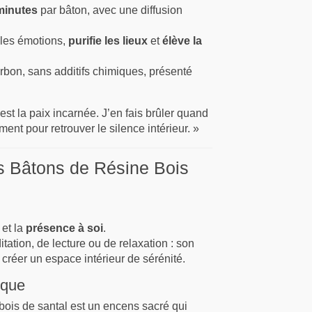
minutes
par bâton, avec une diffusion
les émotions,
purifie les lieux
et
élève la
bon, sans additifs chimiques, présenté
est la paix incarnée. J’en fais brûler quand
ent pour retrouver le silence intérieur. »
es Bâtons de Résine Bois
et la
présence à soi
.
tion, de lecture ou de relaxation : son
 créer un espace intérieur de sérénité.
ique
 bois de santal est un encens sacré qui