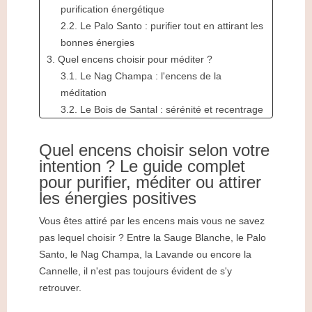
purification énergétique
2.2. Le Palo Santo : purifier tout en attirant les
bonnes énergies
3. Quel encens choisir pour méditer ?
3.1. Le Nag Champa : l'encens de la
méditation
3.2. Le Bois de Santal : sérénité et recentrage
4. Quel encens choisir pour attirer l'abondance ?
4.1. La Cannelle Dorée : symbole de
Quel encens choisir selon votre
prospérité
intention ? Le guide complet
5. Quel encens choisir pour l'amour et l'harmonie
pour purifier, méditer ou attirer
?
les énergies positives
5.1. La Rose Pure : l'encens du cœur
Vous êtes attiré par les encens mais vous ne savez
6. Quel encens choisir pour se détendre ?
pas lequel choisir ? Entre la Sauge Blanche, le Palo
6.1. La Lavande : douceur et apaisement
Santo, le Nag Champa, la Lavande ou encore la
7. Quel encens choisir pour la protection
Cannelle, il n'est pas toujours évident de s'y
énergétique ?
retrouver.
7.1. Le Bois de Cèdre et Sauge
7.2. Le Romarin