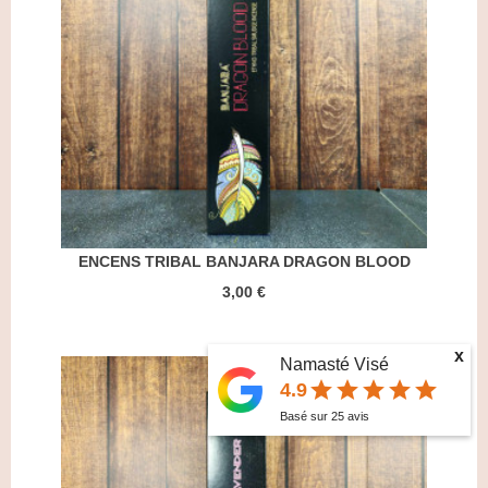
ENCENS TRIBAL BANJARA DRAGON BLOOD
3,00 €
x
Namasté Visé
star
star
star
star
star
4.9
Basé sur
25
avis