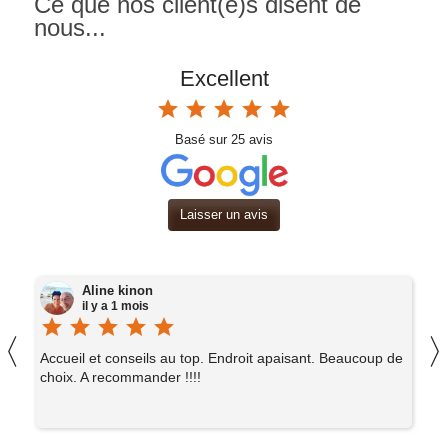
Ce que nos client(e)s disent de
nous...
Excellent
star
star
star
star
star
Basé sur
25
avis
Laisser un avis
Aline kinon
il y a 1 mois
star
star
star
star
star
st
〈
er
Accueil et conseils au top. Endroit apaisant. Beaucoup de
E
choix. A recommander !!!!
l