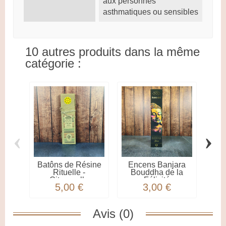
aux personnes
asthmatiques ou sensibles
10 autres produits dans la même
catégorie :
‹
›
Batôns de Résine
Encens Banjara
Bat
Rituelle -
Bouddha de la
Ri
Citronnelle
Félicité
5,00 €
3,00 €
Avis (0)