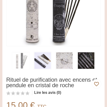
Rituel de purification avec encens et
favorite_border
pendule en cristal de roche
Lire les avis (0)
15,00 €
TTC