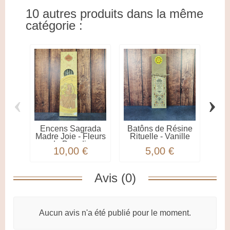
10 autres produits dans la même
catégorie :
‹
›
Encens Sagrada
Batôns de Résine
Bât
Madre Joie - Fleurs
Rituelle - Vanille
pou
du Paradis
10,00 €
5,00 €
Avis (0)
Aucun avis n'a été publié pour le moment.