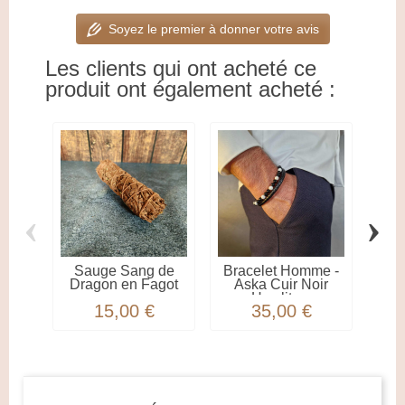
Soyez le premier à donner votre avis
Les clients qui ont acheté ce
produit ont également acheté :
‹
›
Sauge Sang de
Bracelet Homme -
Sa
Dragon en Fagot
Aska Cuir Noir
Cèd
Howlite...
15,00 €
35,00 €