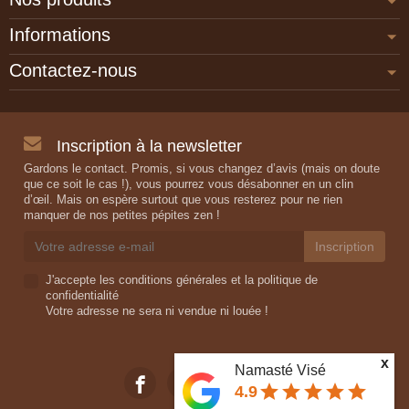
Informations
Contactez-nous
Inscription à la newsletter
Gardons le contact. Promis, si vous changez d’avis (mais on doute
que ce soit le cas !), vous pourrez vous désabonner en un clin
d’œil. Mais on espère surtout que vous resterez pour ne rien
manquer de nos petites pépites zen !
J'accepte les conditions générales et la politique de
confidentialité
Votre adresse ne sera ni vendue ni louée !
x
Namasté Visé
star
star
star
star
star
4.9