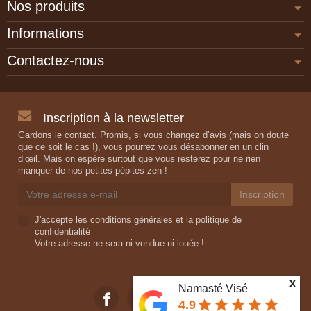
Nos produits
Informations
Contactez-nous
Inscription à la newsletter
Gardons le contact. Promis, si vous changez d’avis (mais on doute
que ce soit le cas !), vous pourrez vous désabonner en un clin
d’œil. Mais on espère surtout que vous resterez pour ne rien
manquer de nos petites pépites zen !
J'accepte les conditions générales et la politique de
confidentialité
Votre adresse ne sera ni vendue ni louée !
x
Namasté Visé
star
star
star
star
star
4.9