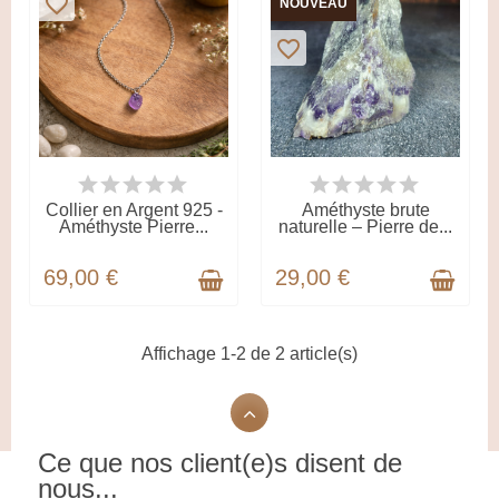
favorite_border
NOUVEAU
favorite_border
DERNIERS ARTICLES EN
DERNIERS ARTICLES EN
STOCK
STOCK
Collier en Argent 925 -
Améthyste brute
Améthyste Pierre...
naturelle – Pierre de...
69,00 €
29,00 €
Affichage 1-2 de 2 article(s)
Ce que nos client(e)s disent de
nous...