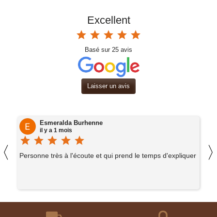
Excellent
star
star
star
star
star
Basé sur
25
avis
Laisser un avis
Esmeralda Burhenne
il y a 1 mois
star
star
star
star
star
st
〈
ie
Personne très à l'écoute et qui prend le temps d'expliquer
A
c