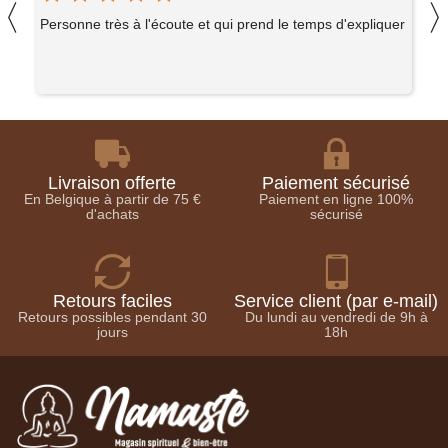
〈
encore la
chrysocolle
soulagent les émotions
ie
Personne très à l'écoute et qui prend le temps d'expliquer
A
c
et favorisent la
guérison énergétique
. Le
jaspe dalmatien
, la
malachite
ou la
tourmaline noire
absorbent les tensions,
tandis que l’
aigue-marine
et la
pierre-de-lune
rééquilibrent les cycles émotionnels.
Sous forme de
bijoux en pierres naturelles
,
Livraison offerte
Paiement sécurisé
En Belgique à partir de 75 €
Paiement en ligne 100%
comme un
bracelet pierre
, un
pendentif en
d'achats
sécurisé
améthyste
ou une
bague en argent ornée
d’une gemme translucide
, ces
cristaux
deviennent des compagnons de chaque
Retours faciles
Service client (par e-mail)
instant. Portés sur le cœur ou le poignet, ils
Retours possibles pendant 30
Du lundi au vendredi de 9h à
diffusent leurs
vibrations calmantes
et
jours
18h
accompagnent en douceur les moments de
fatigue ou d’anxiété.
Les
pierres roulées
peuvent aussi être
placées dans une
géode d’améthyste
ou sur