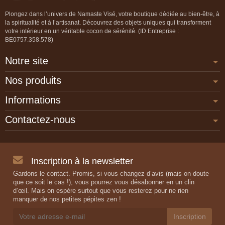
un amas de
cristal de quartz
pour se
Plongez dans l’univers de Namaste Visé, votre boutique dédiée au bien-être, à
recharger
naturellement. Véritables
pierres de
la spiritualité et à l’artisanat. Découvrez des objets uniques qui transforment
qualité
, elles témoignent du
pouvoir des
votre intérieur en un véritable cocon de sérénité. (ID Entreprise :
BE0757.358.578)
pierres
à restaurer la paix intérieure, à dissiper
les
peurs
et à rendre au corps sa
vitalité
.
Notre site
Nos produits
Informations
Contactez-nous
Inscription à la newsletter
Gardons le contact. Promis, si vous changez d’avis (mais on doute
que ce soit le cas !), vous pourrez vous désabonner en un clin
d’œil. Mais on espère surtout que vous resterez pour ne rien
manquer de nos petites pépites zen !