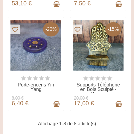
53,10 €
7,50 €
favorite_border
favorite_border
-20%
-15%
EN STOCK
DERNIERS ARTICLES EN
STOCK
Porte-encens Yin
Supports Téléphone
Yang
en Bois Sculpté -
Hamsa
8,00 €
20,00 €
6,40 €
17,00 €
Affichage 1-8 de 8 article(s)