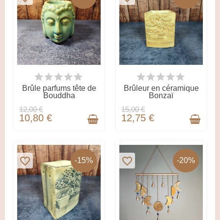
DERNIERS ARTICLES EN
DERNIERS ARTICLES EN
STOCK
STOCK
Brûle parfums tête de
Brûleur en céramique
Bouddha
Bonzaï
12,00 €
15,00 €
10,80 €
12,75 €
favorite_border
favorite_border
-15%
-20%