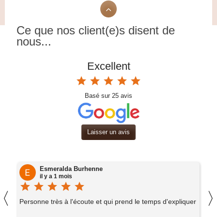
Ce que nos client(e)s disent de
nous...
Excellent
star
star
star
star
star
Basé sur
25
avis
Laisser un avis
ne
Aline kinon
il y a 1 mois
star
star
star
star
star
〈
et qui prend le temps d'expliquer
Accueil et conseils au top. Endro
choix. A recommander !!!!