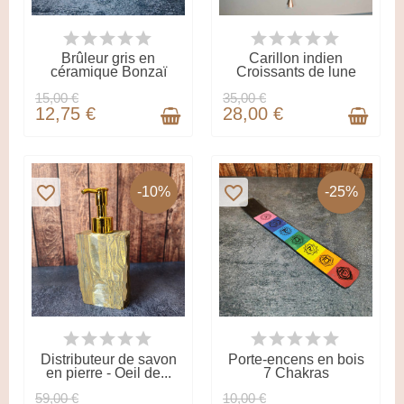
DERNIERS ARTICLES EN
EN STOCK
STOCK
Brûleur gris en
Carillon indien
céramique Bonzaï
Croissants de lune
15,00 €
35,00 €
12,75 €
28,00 €
favorite_border
favorite_border
-10%
-25%
DERNIERS ARTICLES EN
EN STOCK
STOCK
Distributeur de savon
Porte-encens en bois
en pierre - Oeil de...
7 Chakras
59,00 €
10,00 €