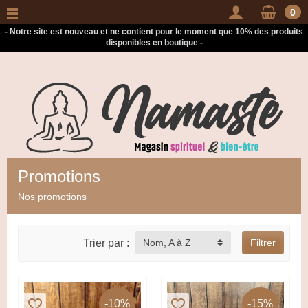
-
0
- Notre site est nouveau et ne contient pour le moment que 10% des produits
disponibles en boutique -
Promotions
Nos promotions
Trier par :
Nom, A à Z
Filtrer
favorite_border
favorite_border
-10%
-15%